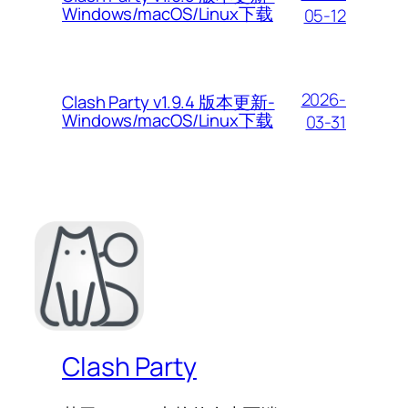
Windows/macOS/Linux下载
05-12
2026-
Clash Party v1.9.4 版本更新-
Windows/macOS/Linux下载
03-31
Clash Party