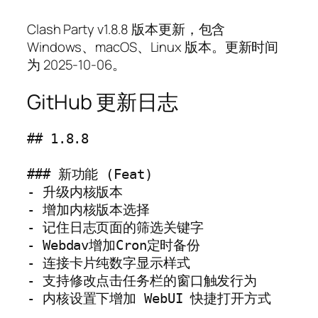
Clash Party v1.8.8 版本更新，包含
Windows、macOS、Linux 版本。更新时间
为 2025-10-06。
GitHub 更新日志
## 1.8.8

### 新功能 (Feat)

- 升级内核版本

- 增加内核版本选择

- 记住日志页面的筛选关键字

- Webdav增加Cron定时备份

- 连接卡片纯数字显示样式

- 支持修改点击任务栏的窗口触发行为

- 内核设置下增加 WebUI 快捷打开方式
