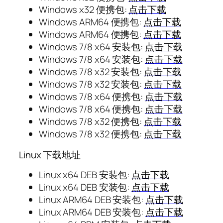
Windows x32 便携包:
点击下载
Windows ARM64 便携包:
点击下载
Windows ARM64 便携包:
点击下载
Windows 7/8 x64 安装包:
点击下载
Windows 7/8 x64 安装包:
点击下载
Windows 7/8 x32 安装包:
点击下载
Windows 7/8 x32 安装包:
点击下载
Windows 7/8 x64 便携包:
点击下载
Windows 7/8 x64 便携包:
点击下载
Windows 7/8 x32 便携包:
点击下载
Windows 7/8 x32 便携包:
点击下载
Linux 下载地址
Linux x64 DEB 安装包:
点击下载
Linux x64 DEB 安装包:
点击下载
Linux ARM64 DEB 安装包:
点击下载
Linux ARM64 DEB 安装包:
点击下载