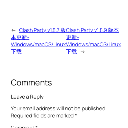
←
Clash Party v1.8.7 版
Clash Party v1.8.9 版本
本更新-
更新-
Windows/macOS/Linux
Windows/macOS/Linux
下载
下载
→
Comments
Leave a Reply
Your email address will not be published.
Required fields are marked
*
Comment
*