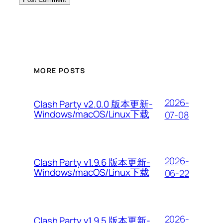
MORE POSTS
2026-
Clash Party v2.0.0 版本更新-
Windows/macOS/Linux下载
07-08
2026-
Clash Party v1.9.6 版本更新-
Windows/macOS/Linux下载
06-22
2026-
Clash Party v1.9.5 版本更新-