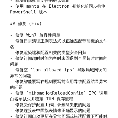
- 新增删除配置文件的确认弹窗

- 使用 mshta 在 Electron 初始化前同步检测 
PowerShell 版本

## 修复 (Fix)

- 修复 Win7 兼容性问题

- 修复日志清理正则表达式以正确匹配带前缀的文件
名

- 修复渲染端和配置相关的类型安全回归

- 修复订阅超时时间为空时未回退到全局超时时间的
问题

- 修复空 `lan-allowed-ips` 导致局域网访问
异常的问题

- 修复智能覆写在规则覆写前应用导致配置结果异常
的问题

- 修复 `mihomoHotReloadConfig` IPC 调用
白名单缺失并稳定 TUN 保存流程

- 修复受保护配置工作目录删除失败的问题

- 修复连接表中国旗表情未正确显示的问题

- 修复订阅自动更新在异常间隔或错误配置下可能触